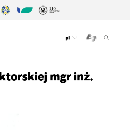
pl
torskiej mgr inż.