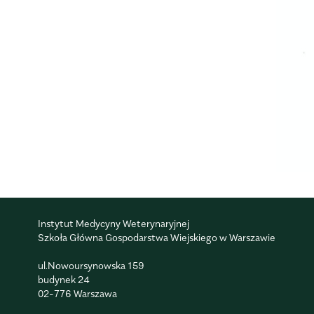
Instytut Medycyny Weterynaryjnej
Szkoła Główna Gospodarstwa Wiejskiego w Warszawie
ul.Nowoursynowska 159
budynek 24
02-776 Warszawa