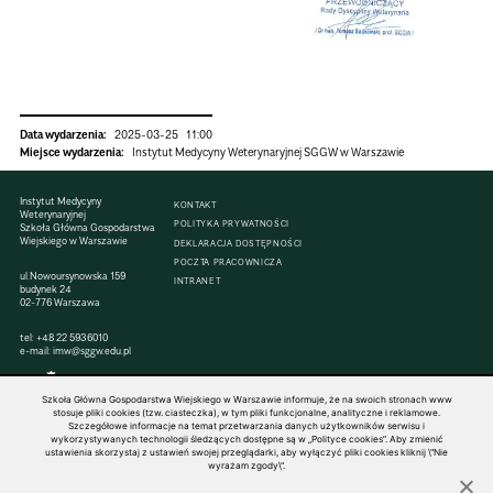
Data wydarzenia:
2025-03-25
11:00
Miejsce wydarzenia:
Instytut Medycyny Weterynaryjnej SGGW w Warszawie
Instytut Medycyny
KONTAKT
Weterynaryjnej
POLITYKA PRYWATNOŚCI
Szkoła Główna Gospodarstwa
Wiejskiego w Warszawie
DEKLARACJA DOSTĘPNOŚCI
POCZTA PRACOWNICZA
ul.Nowoursynowska 159
INTRANET
budynek 24
02-776 Warszawa
tel:
+48 22 5936010
e-mail:
imw@sggw.edu.pl
Szkoła Główna Gospodarstwa Wiejskiego w Warszawie informuje, że na swoich stronach www
stosuje pliki cookies (tzw. ciasteczka), w tym pliki funkcjonalne, analityczne i reklamowe.
Szczegółowe informacje na temat przetwarzania danych użytkowników serwisu i
© 1816–2026 SGGW — ALL RIGHTS RESERVED
wykorzystywanych technologii śledzących dostępne są w „Polityce cookies”. Aby zmienić
ustawienia skorzystaj z ustawień swojej przeglądarki, aby wyłączyć pliki cookies kliknij \"Nie
wyrażam zgody\".