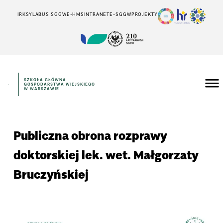
IRK
SYLABUS SGGW
E-HMS
INTRANET
E-SGGW
PROJEKTY
SZKOŁA GŁÓWNA
GOSPODARSTWA WIEJSKIEGO
W WARSZAWIE
Publiczna obrona rozprawy
doktorskiej lek. wet. Małgorzaty
Bruczyńskiej