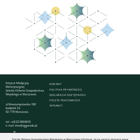
Instytut Medycyny
KONTAKT
Weterynaryjnej
POLITYKA PRYWATNOŚCI
Szkoła Główna Gospodarstwa
Wiejskiego w Warszawie
DEKLARACJA DOSTĘPNOŚCI
POCZTA PRACOWNICZA
ul.Nowoursynowska 159
INTRANET
budynek 24
02-776 Warszawa
tel:
+48 22 5936010
e-mail:
imw@sggw.edu.pl
Szkoła Główna Gospodarstwa Wiejskiego w Warszawie informuje, że na swoich stronach www