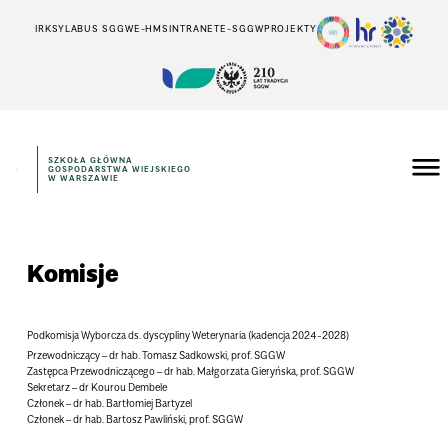
IRK
SYLABUS SGGW
E-HMS
INTRANET
E-SGGW
PROJEKTY
SZKOŁA GŁÓWNA
GOSPODARSTWA WIEJSKIEGO
W WARSZAWIE
Komisje
Podkomisja Wyborcza ds. dyscypliny Weterynaria (kadencja 2024-2028)
Przewodniczący – dr hab. Tomasz Sadkowski, prof. SGGW
Zastępca Przewodniczącego – dr hab. Małgorzata Gieryńska, prof. SGGW
Sekretarz – dr Kourou Dembele
Członek – dr hab. Bartłomiej Bartyzel
Członek – dr hab. Bartosz Pawliński, prof. SGGW